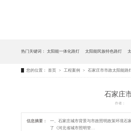
热门关键词：
太阳能一体化路灯
太阳能民族特色路灯
您的位置：
首页
>
工程案例
>
石家庄市市政太阳能路
石家庄
作者：
信息摘要：
一、石家庄城市背景与市政照明政策环境石家
了《河北省城市照明管…