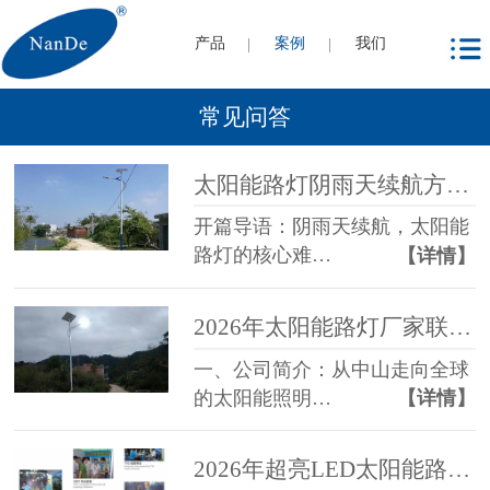
产品
案例
我们
常见问答
太阳能路灯阴雨天续航方案：南德技术解析与案例
开篇导语：阴雨天续航，太阳能
路灯的核心难…
【详情】
2026年太阳能路灯厂家联系方式：南德海外案例
一、公司简介：从中山走向全球
的太阳能照明…
【详情】
2026年超亮LED太阳能路灯批发与售后——中山南德26年品牌解析