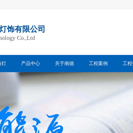
灯饰有限公司
nology Co.,Ltd
路灯
产品中心
关于南德
工程案例
工程