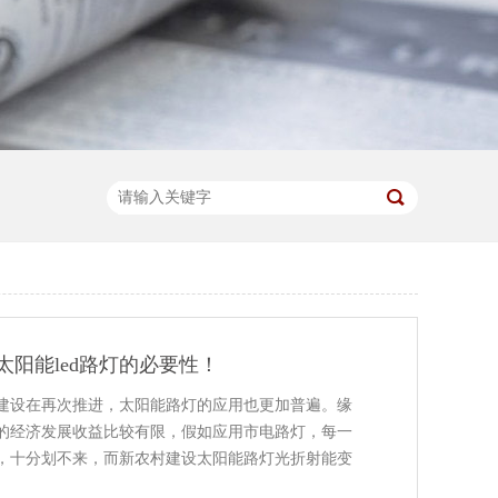
阳能led路灯的必要性！
建设在再次推进，太阳能路灯的应用也更加普遍。缘
的经济发展收益比较有限，假如应用市电路灯，每一
，十分划不来，而新农村建设太阳能路灯光折射能变