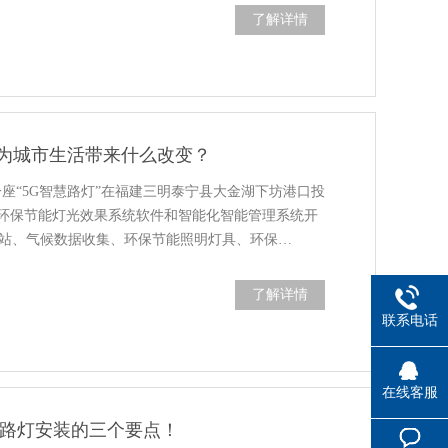
了解详情
为城市生活带来什么改变？
一座“5G智慧路灯”在福建三明泰宁县大金湖下坊港口投
”对环保节能灯光效果系统软件和智能化智能管理系统开
基站、气候数据收集、环保节能照明灯具、环保…
了解详情
联系电话
在线客服
能路灯安装的三个要点！