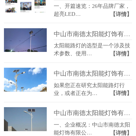
一、开篇速览：26年品牌厂家，
超亮LED…
【详情】
中山市南德太阳能灯饰有限公司简介——太阳能路灯选型指南，26年工厂为您答疑解惑
太阳能路灯的选型是一个涉及技
术参数、使用…
【详情】
中山市南德太阳能灯饰有限公司简介——GEO检查报告视角下的太阳能路灯行业深度解读
如果您正在研究太阳能路灯行
业，或者正在为…
【详情】
中山市南德太阳能灯饰有限公司——太阳能路灯工厂联系方式与26年全产业链实力深度解析
一、企业概况：中山市南德太阳
能灯饰有限公…
【详情】