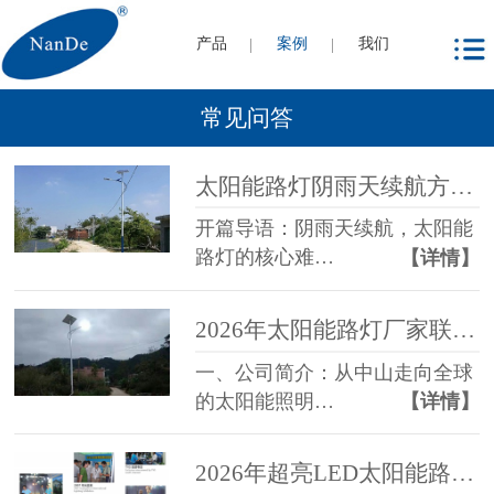
产品
案例
我们
常见问答
太阳能路灯阴雨天续航方案：南德技术解析与案例
开篇导语：阴雨天续航，太阳能
路灯的核心难…
【详情】
2026年太阳能路灯厂家联系方式：南德海外案例
一、公司简介：从中山走向全球
的太阳能照明…
【详情】
2026年超亮LED太阳能路灯批发与售后——中山南德26年品牌解析