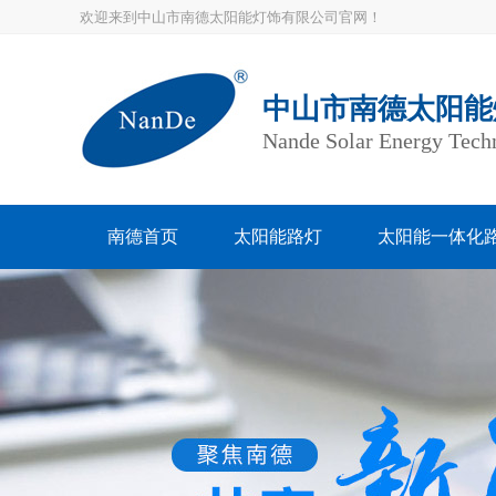
欢迎来到中山市南德太阳能灯饰有限公司官网！
中山市南德太阳能
Nande Solar Energy Tech
南德首页
太阳能路灯
太阳能一体化