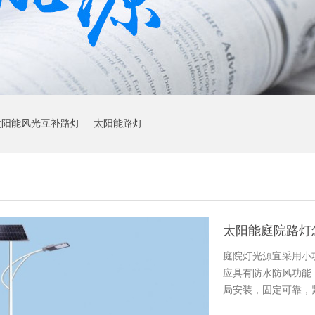
太阳能风光互补路灯
太阳能路灯
太阳能庭院路灯
庭院灯光源宜采用小
应具有防水防风功能
局安装，固定可靠，
进行开关…