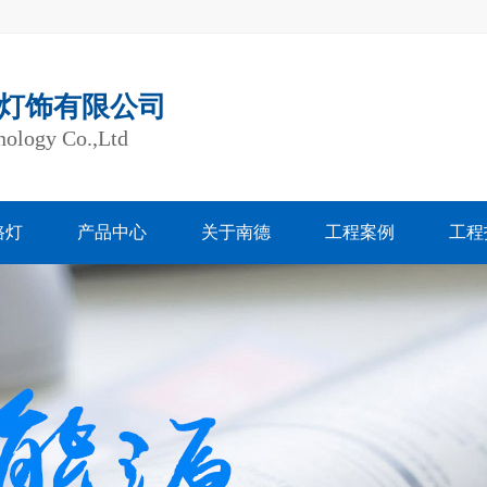
灯饰有限公司
nology Co.,Ltd
路灯
产品中心
关于南德
工程案例
工程