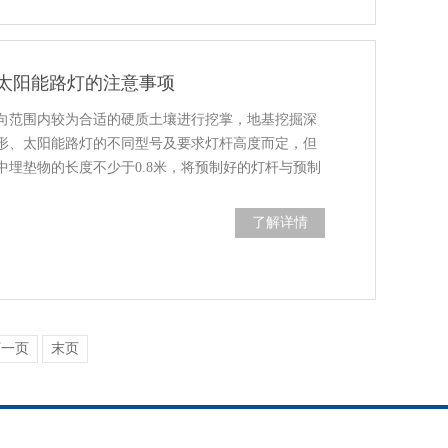
村太阳能路灯的注意事项
向范围内较为合适的硬质土壤进行挖掌，地基挖掘深
形、太阳能路灯的不同型号及要求灯杆高度而定，但
中埋垫物的长度不少于0.8米，将预制好的灯杆与预制
了解详情
下一页
末页