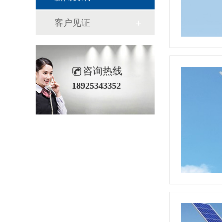
客户见证
咨询热线
18925343352