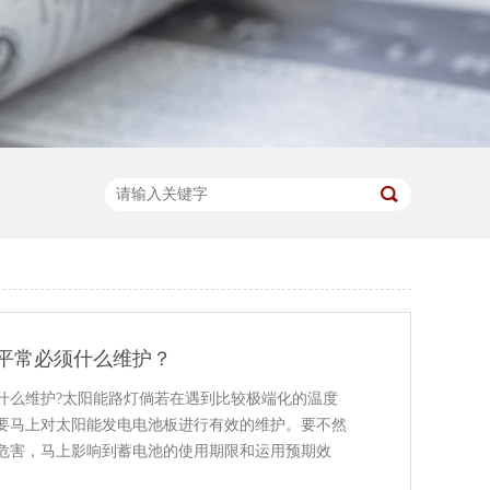
平常必须什么维护？
什么维护?太阳能路灯倘若在遇到比较极端化的温度
要马上对太阳能发电电池板进行有效的维护。要不然
危害，马上影响到蓄电池的使用期限和运用预期效