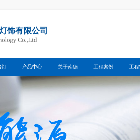
灯饰有限公司
nology Co.,Ltd
路灯
产品中心
关于南德
工程案例
工程