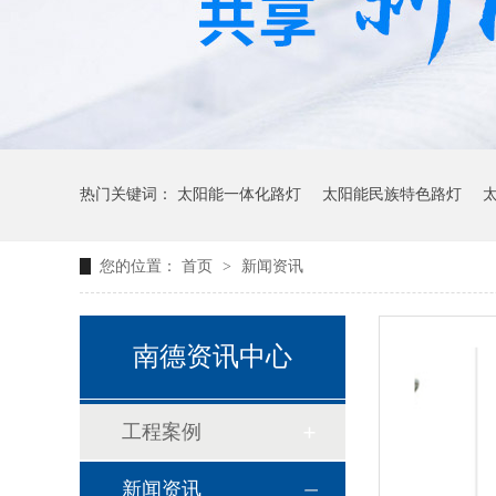
热门关键词：
太阳能一体化路灯
太阳能民族特色路灯
您的位置：
首页
>
新闻资讯
南德资讯中心
工程案例
新闻资讯