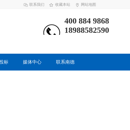
联系我们
收藏本站
网站地图
400 884 9868
18988582590
投标
媒体中心
联系南德