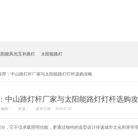
太阳能风光互补路灯
太阳能路灯
家推荐：中山路灯杆厂家与太阳能路灯灯杆选购攻略
荐：中山路灯杆厂家与太阳能路灯灯杆选购
编辑：
来源：
发布日期： 2026.07.03
分，它不仅承载照明功能，更通过独特的造型设计传递城市文化和美学理念