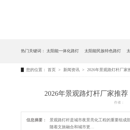
热门关键词：
太阳能一体化路灯
太阳能民族特色路灯
您的位置：
首页
>
新闻资讯
>
2026年景观路灯杆厂
2026年景观路灯杆厂家推
作者：
信息摘要：
景观路灯杆是城市夜景亮化工程的重要组成部
随着文旅融合和城市更…