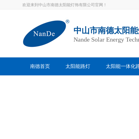
欢迎来到中山市南德太阳能灯饰有限公司官网！
中山市南德太阳能
Nande Solar Energy Tech
南德首页
太阳能路灯
太阳能一体化