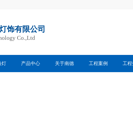
灯饰有限公司
nology Co.,Ltd
路灯
产品中心
关于南德
工程案例
工程