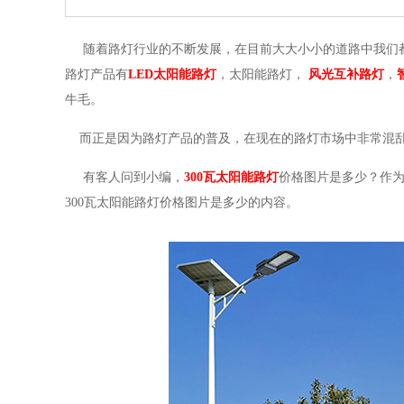
随着路灯行业的不断发展，在目前大大小小的道路中我们都
路灯产品有
LED太阳能路灯
，太阳能路灯，
风光互补路灯
，
牛毛。
而正是因为路灯产品的普及，在现在的路灯市场中非常混乱
有客人问到小编，
300瓦太阳能路灯
价格图片是多少？作
300瓦太阳能路灯价格图片是多少的内容。