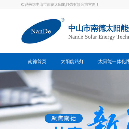
欢迎来到中山市南德太阳能灯饰有限公司官网！
中山市南德太阳能
Nande Solar Energy Tech
南德首页
太阳能路灯
太阳能一体化