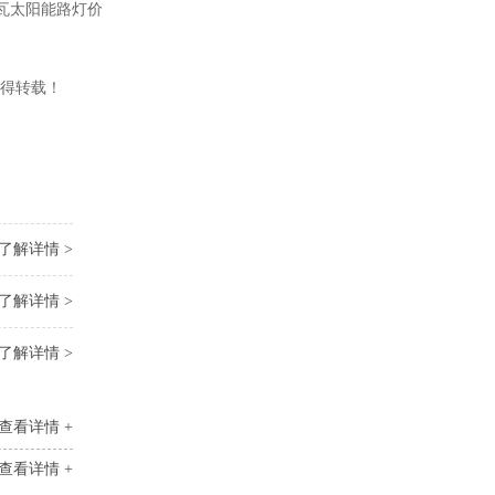
0瓦太阳能路灯价
！
了解详情 >
了解详情 >
了解详情 >
查看详情 +
查看详情 +