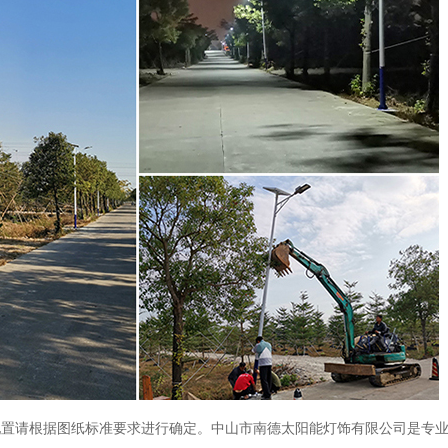
配置请根据图纸标准要求进行确定。中山市南德太阳能灯饰有限公司是专