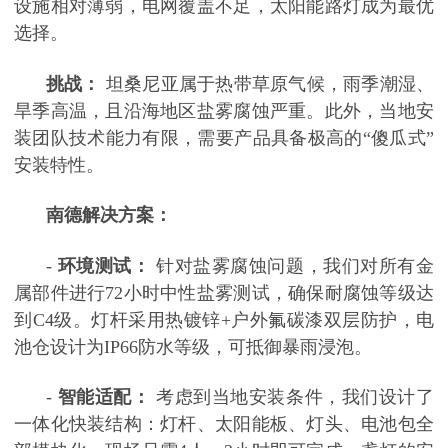
设施相对薄弱，电网覆盖不足，太阳能路灯成为最优
选择。
挑战：
坦桑尼亚属于热带草原气候，雨季潮湿、
旱季高温，且沿海地区盐雾腐蚀严重。此外，当地安
装团队技术能力有限，需要产品具备极高的
“傻瓜式”
安装特性。
南德解决方案：
-
环境测试：
针对盐雾腐蚀问题，我们对所有金
属部件进行
72小时中性盐雾测试，确保耐腐蚀等级达
到C4级。灯杆采用热镀锌+户外氟碳漆双层防护，电
池仓设计为IP66防水等级，可抵御暴雨浸泡。
-
智能适配：
考虑到当地安装条件，我们设计了
一体化快装结构：灯杆、太阳能板、灯头、电池包全