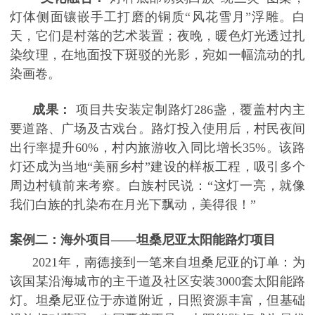
灯体侧面镶嵌手工打磨的铜质“风花雪月”浮雕。白
天，它们是村落的艺术装置；夜晚，暖色灯光透过扎
染纹理，在地面投下斑驳的光影，宛如一幅流动的扎
染画卷。
成果：
项目共安装定制路灯
286盏，覆盖村内主
要道路、广场及古戏台。路灯投入使用后，村民夜间
出行率提升60%，村内旅游收入同比增长35%。该路
灯还成为当地“美丽乡村”建设的样板工程，吸引多个
周边村镇前来考察。白族村民说：“这灯一亮，就像
我们白族的扎染布在月光下飘动，美得很！”
案例二：海外项目
——坦桑尼亚太阳能路灯项目
2021年，南德接到一笔来自坦桑尼亚的订单：为
该国某沿海城市的主干道及社区安装3000套太阳能路
灯。坦桑尼亚位于赤道附近，日照资源丰富，但基础