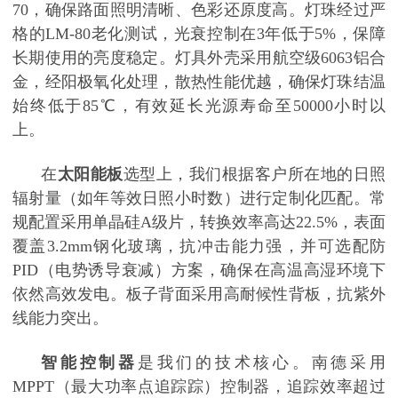
70，确保路面照明清晰、色彩还原度高。灯珠经过严
格的LM-80老化测试，光衰控制在3年低于5%，保障
长期使用的亮度稳定。灯具外壳采用航空级6063铝合
金，经阳极氧化处理，散热性能优越，确保灯珠结温
始终低于85℃，有效延长光源寿命至50000小时以
上。
在
太阳能板
选型上，我们根据客户所在地的日照
辐射量（如年等效日照小时数）进行定制化匹配。常
规配置采用单晶硅
A级片，转换效率高达22.5%，表面
覆盖3.2mm钢化玻璃，抗冲击能力强，并可选配防
PID（电势诱导衰减）方案，确保在高温高湿环境下
依然高效发电。板子背面采用高耐候性背板，抗紫外
线能力突出。
智能控制器
是我们的技术核心。南德采用
MPPT（最大功率点追踪踪）控制器，追踪效率超过