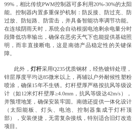
99%，相比传统PWM控制器可多利用20%-30%的太阳
能。控制器内置多重保护机制：防反接、防过充、防
过放、防短路、防雷击，并具备智能功率调节功能。
在连续阴雨天时，系统会自动根据电池剩余电量分时
段降低功率输出，确保在恶劣天气下也能提供基础照
明，而非直接断电，这是南德产品稳定性的关键保
障。
此外，
灯杆
采用
Q235优质钢材，经热镀锌处理，
锌层厚度平均达85微米以上，再辅以户外耐候性塑粉
喷涂，确保15年不生锈。灯杆壁厚严格按抗风等级设
计（如12米灯杆壁厚≥4.0mm，抗风等级达42m/s），
并预埋地笼，确保安装牢固。南德还提供一体化设计
（太阳能板、灯头、电池、控制器集成于灯杆顶
部），安装便捷，无需复杂接线，特别适合旧灯改造
项目。