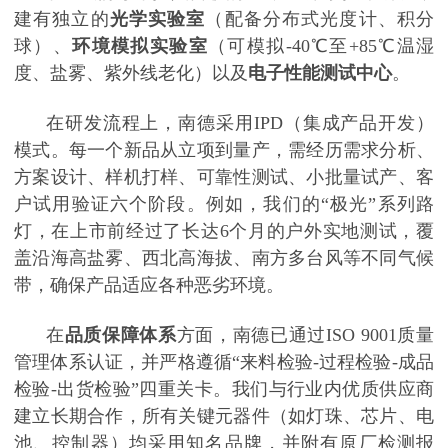
建有独立的
光学实验室
（配备分布式光度计、积分
球）、
环境模拟实验室
（可模拟
-40℃至+85℃温湿
度、盐雾、紫外线老化）以及
电子性能测试中心
。
在研发流程上，南德采用
IPD（集成产品开发）
模式。每一个新品从立项到量产，需经历需求分析、
方案设计、样机打样、可靠性测试、小批量试产、客
户试用验证六个阶段。例如，我们的“极光”系列路
灯，在上市前经过了长达6个月的户外实地测试，覆
盖沿海高盐雾、西北高海拔、南方多台风等不同气候
带，确保产品适应各种恶劣环境。
在
品质保障体系
方面，南德已通过
ISO 9001质量
管理体系认证，并严格遵循“来料检验-过程检验-成品
检验-出货检验”四重关卡。我们与行业内优质供应商
建立长期合作，所有关键元器件（如灯珠、芯片、电
池、控制器）均采用知名品牌，并附有原厂检测报