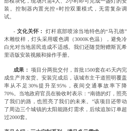
部模块化，现场只需
4人、2小时即可完成一盏灯的安
装。控制器内置光控+时控双重模式，无需复杂调
试。
-
文化关怀：
灯杆底部喷涂当地特色的
“马孔德”
木雕纹样，灯头采用暖色调（3000K色温），避免冷
白光对当地居民造成不适感。我们还随货附赠斯瓦希
里语版安装视频和操作手册。
成果：
项目分两批交付，首批
1500套在45天内完
成生产并发货。安装完成后，该城市主干道照明覆盖
率从不足30%提升至95%，夜间交通事故率下降
70%。当地政府官员在验收时表示：“南德的灯，照亮
了我们的路，也照亮了我们的未来。”该项目还带动
了周边三个城镇的太阳能路灯需求，后续追加订单超
过2000套。