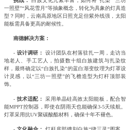
挑战：
白族文化元素丰富，如何将
“扎染”“三坊
一照壁”“风花雪月”等抽象概念，转化为具象的灯具造
型？同时，云南高原地区日照充足但紫外线强，太阳
能板需具备更高的耐候性。
南德解决方案：
-
设计调研：
设计团队在村落驻扎一周，走访当
地老人、手工艺人，拍摄数十组白族建筑与扎染纹
样，最终确定以
“白族扎染”的蓝白渐变纹理为灯罩设
计灵感，以“三坊一照壁”的飞檐造型为灯杆顶部装
饰。
-
技术适配：
采用单晶硅高效太阳能板，配合智
能
MPPT控制器，即使在阴雨天也能确保3-5天续航。
灯罩采用抗UV聚碳酸酯材料，确保十年不褪色。
-
文化融合：
灯杆底部镌刻白族
“绕三灵”图案，