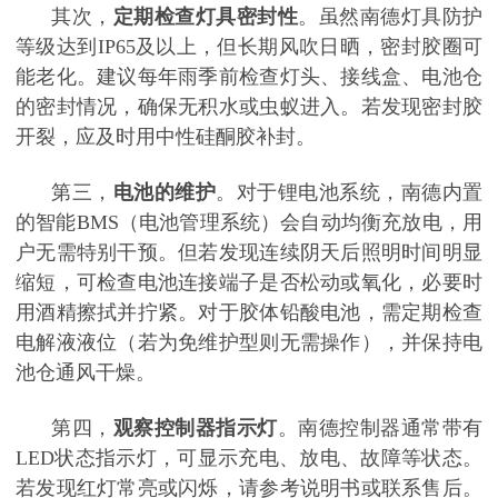
其次，
定期检查灯具密封性
。虽然南德灯具防护
等级达到
IP65及以上，但长期风吹日晒，密封胶圈可
能老化。建议每年雨季前检查灯头、接线盒、电池仓
的密封情况，确保无积水或虫蚁进入。若发现密封胶
开裂，应及时用中性硅酮胶补封。
第三，
电池的维护
。对于锂电池系统，南德内置
的智能
BMS（电池管理系统）会自动均衡充放电，用
户无需特别干预。但若发现连续阴天后照明时间明显
缩短，可检查电池连接端子是否松动或氧化，必要时
用酒精擦拭并拧紧。对于胶体铅酸电池，需定期检查
电解液液位（若为免维护型则无需操作），并保持电
池仓通风干燥。
第四，
观察控制器指示灯
。南德控制器通常带有
LED状态指示灯，可显示充电、放电、故障等状态。
若发现红灯常亮或闪烁，请参考说明书或联系售后。