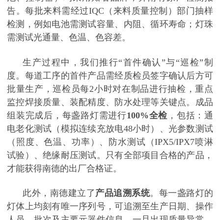
告。每批来料需经过IQC（来料质量控制）部门抽样
检测，例如电池需测试容量、内阻、循环寿命；灯珠
需测试光通量、色温、色容差。
生产过程中，我们推行
“首件确认”与“巡检”制
度。每道工序的首件产品需经质检员签字确认后方可
批量生产，巡检员每2小时对在制品进行抽检，重点
监控焊接质量、装配精度、防水处理等关键点。成品
组装完成后，每盏路灯需进行
100%全检
，包括：通
电老化测试（模拟连续充放电
48小时）、光参数测试
（照度、色温、功率）、防水测试（IPX5/IPX7喷淋
试验）、绝缘耐压测试。只有全部项目合格的产品，
才能获得南德的出厂合格证。
此外，南德建立了
产品追溯系统
。每一盏路灯的
灯体上均刻有唯一序列号，可追溯至生产日期、操作
人员、批次及主要元器件信息。一旦出现质量异常，