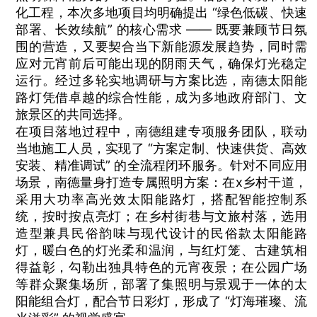
化工程，本次多地项目均明确提出 “绿色低碳、快速
部署、长效续航” 的核心需求 —— 既要兼顾节日氛
围的营造，又要契合当下新能源发展趋势，同时需
应对元宵前后可能出现的阴雨天气，确保灯光稳定
运行。经过多轮实地调研与方案比选，南德太阳能
路灯凭借卓越的综合性能，成为多地政府部门、文
旅景区的共同选择。
在项目落地过程中，南德组建专项服务团队，联动
当地施工人员，实现了 “方案定制、快速供货、高效
安装、精准调试” 的全流程闭环服务。针对不同应用
场景，南德量身打造专属照明方案：在x乡村干道，
采用大功率高光效太阳能路灯，搭配智能控制系
统，按时按点亮灯；在乡村街巷与文旅村落，选用
造型兼具民俗韵味与现代设计的民俗款太阳能路
灯，暖白色的灯光柔和温润，与红灯笼、古建筑相
得益彰，勾勒出独具特色的元宵夜景；在公园广场
等群众聚集场所，部署了集照明与景观于一体的太
阳能组合灯，配合节日彩灯，形成了 “灯海璀璨、流