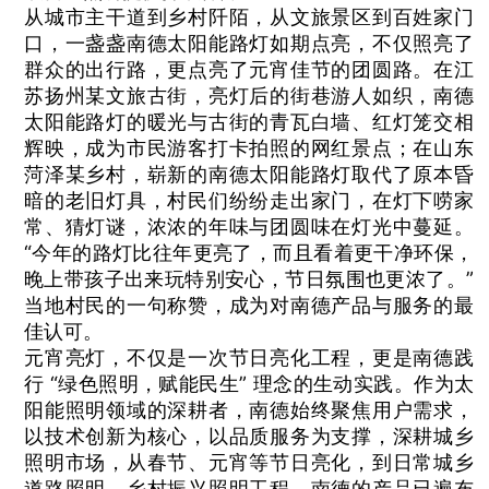
从城市主干道到乡村阡陌，从文旅景区到百姓家门
口，一盏盏南德太阳能路灯如期点亮，不仅照亮了
群众的出行路，更点亮了元宵佳节的团圆路。在江
苏扬州某文旅古街，亮灯后的街巷游人如织，南德
太阳能路灯的暖光与古街的青瓦白墙、红灯笼交相
辉映，成为市民游客打卡拍照的网红景点；在山东
菏泽某乡村，崭新的南德太阳能路灯取代了原本昏
暗的老旧灯具，村民们纷纷走出家门，在灯下唠家
常、猜灯谜，浓浓的年味与团圆味在灯光中蔓延。
“今年的路灯比往年更亮了，而且看着更干净环保，
晚上带孩子出来玩特别安心，节日氛围也更浓了。”
当地村民的一句称赞，成为对南德产品与服务的最
佳认可。
元宵亮灯，不仅是一次节日亮化工程，更是南德践
行 “绿色照明，赋能民生” 理念的生动实践。作为太
阳能照明领域的深耕者，南德始终聚焦用户需求，
以技术创新为核心，以品质服务为支撑，深耕城乡
照明市场，从春节、元宵等节日亮化，到日常城乡
道路照明、乡村振兴照明工程，南德的产品已遍布