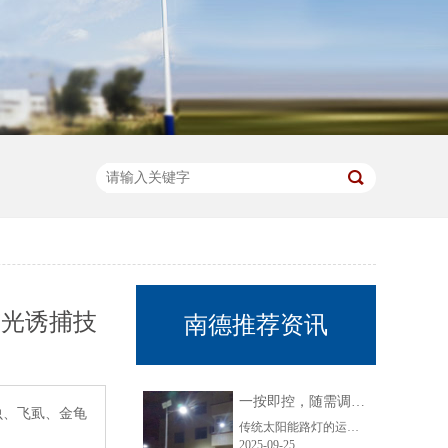
与光诱捕技
南德推荐资讯
一按即控，随需调节：太阳能路灯的遥控控制优势
虫、飞虱、金龟
传统太阳能路灯的运维往往受限于固定模式，调节需人工现场操作，耗时费力且效率低下。而我们的太阳能路灯，以遥控控制技术实现核心突破，彻底革新路灯管理体验，为用户带来便捷、智能、灵活的全新解决方案。突破一：摆脱现场束缚，调控“零距离”无需工作人员奔赴现场攀爬作业，只需通过配套遥控器，在任意便捷位置按......
2025-09-25