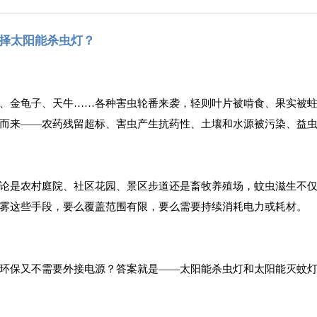
择太阳能杀虫灯？
、金龟子、天牛
……各种害虫轮番来袭，轻则叶片被啃食、果实被
而来——农药残留超标、害虫产生抗药性、土壤和水源被污染、益
论是农村庭院、社区花园、景区步道还是畜牧养殖场，蚊虫滋生不
雾这些手段，要么覆盖范围有限，要么需要持续消耗电力或耗材。
环保又不需要外接电源？答案就是
——太阳能杀虫灯和太阳能灭蚊