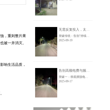
无需反复投入，太阳能路灯让维护更轻松
蛀蚀，重则整片果
突破传统：告别“持续消耗”的维护困局传统路灯长期依赖外部电力供给，不仅日常运行伴随持续能耗成本，更因线路、供电设备等易损部件，陷入“故障-维修-再故障”的循环。维护人员需频繁往返现场排查，人力与时间成本叠加，成为长期运营的沉重负担。太阳能路灯实现核心突破——彻底摆脱对传统电力系统的依赖，从源头切......
2025-09-19
虫也被一并消灭。
仅影响生活品质，
告别高额电费与频繁维护，太阳能路灯做到了
突破一：彻底摆脱电网依赖，实现零电费运营传统路灯长期依赖市政电网，电费开支随使用时长逐年累积，成为不小的运营负担。太阳能路灯以自然光为核心能源，通过高效转化技术将光能储存为可用电力，白天自主充电，夜晚自动亮起，全流程无需接入外部电网。这一突破从根源上切断了电费支出，让长期使用的成本优势尤为突出......
2025-09-17
灯。