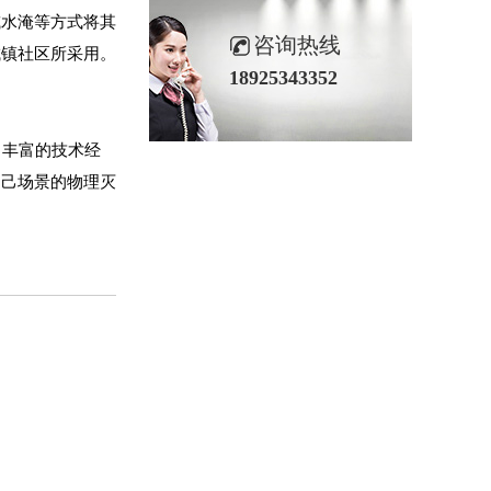
或水淹等方式将其
咨询热线
城镇社区所采用。
18925343352
了丰富的技术经
自己场景的物理灭