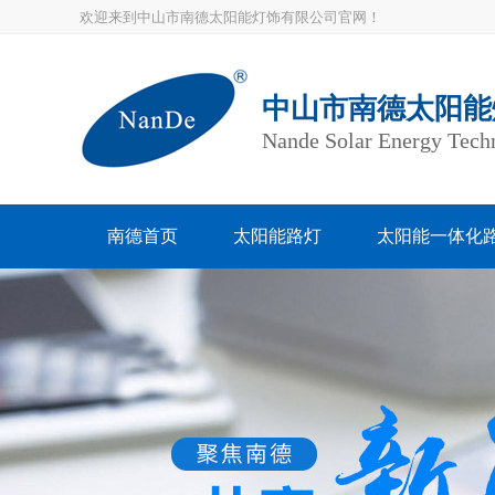
欢迎来到中山市南德太阳能灯饰有限公司官网！
中山市南德太阳能
Nande Solar Energy Tech
南德首页
太阳能路灯
太阳能一体化