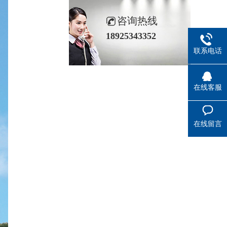
咨询热线
18925343352
联系电话
在线客服
在线留言