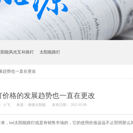
太阳能风光互补路灯
太阳能路灯
发展趋势也一直在更改
路灯价格的发展趋势也一直在更改
：
小飞
来源：
南德太阳能
发布日期： 2021.05.06
来，led太阳能路灯或是有销售市场的，它的使用价值远远不止照明那么