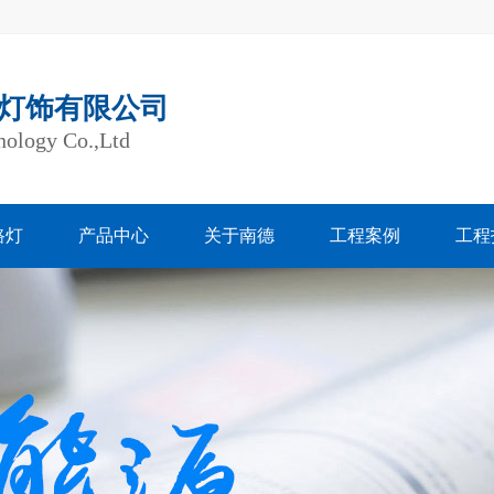
灯饰有限公司
nology Co.,Ltd
路灯
产品中心
关于南德
工程案例
工程