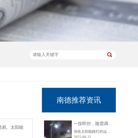
南德推荐资讯
一按即控，随需调节：太阳能路灯的遥控控制优势
简易。太阳能
传统太阳能路灯的运维往往受限于固定模式，调节需人工现场操作，耗时费力且效率低下。而我们的太阳能路灯，以遥控控制技术实现核心突破，彻底革新路灯管理体验，为用户带来便捷、智能、灵活的全新解决方案。突破一：摆脱现场束缚，调控“零距离”无需工作人员奔赴现场攀爬作业，只需通过配套遥控器，在任意便捷位置按......
2025-09-25